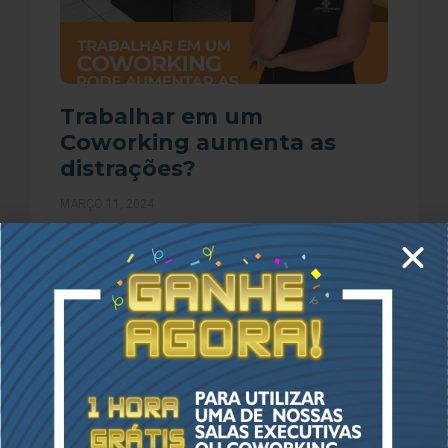
Trabalhar em um
Coworking aumenta as
distrações?
MARÇO 11, 2024
Você ainda acha que trabalhar em um Coworking
não é vantajoso e proporciona distrações? Muito
pelo contrário, você já imaginou que essa pode
ser a
LER MAIS »