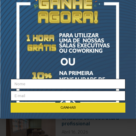
da empresa sem perder
qualidade
Junho 16, 2026
Endereço fiscal para
empresas: uma escolha
estratégica
Maio 18, 2026
GANHAR
Salas para alugar em
Criciúma com estrutura
profissional
Abril 16, 2026