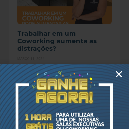
Trabalhar em um
Coworking aumenta as
distrações?
MARÇO 11, 2024
Você ainda acha que trabalhar em um Coworking
não é vantajoso e proporciona distrações? Muito
pelo contrário, você já imaginou que essa pode
ser a
LER MAIS »