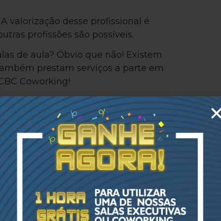
A valorização desse profissional é
outras profissões são possíveis.
salas de aula? Óbvio que não! Existem
 também prestam serviços a parte em
 CBC Coworking!
res e treinamentos, com ambientes
total privacidade e uma equipe
aça um Test Office!