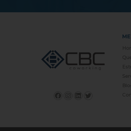
ME
Ho
Qu
Est
Ser
Blo
Con