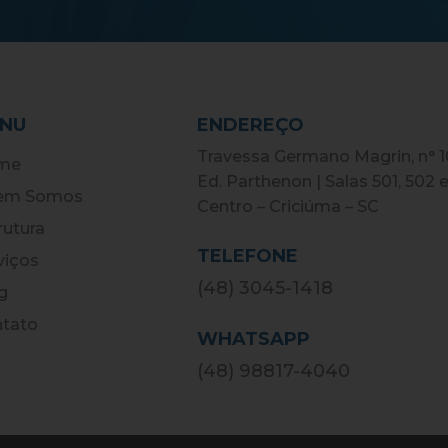
NU
ENDEREÇO
Travessa Germano Magrin, n° 
me
Ed. Parthenon | Salas 501, 502 
em Somos
Centro – Criciúma – SC
rutura
TELEFONE
viços
(48) 3045-1418
g
tato
WHATSAPP
(48) 98817-4040