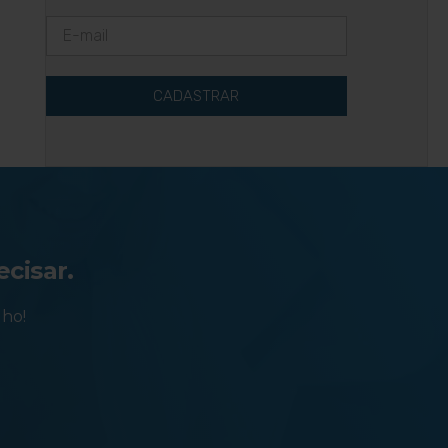
CADASTRAR
ecisar.
lho!