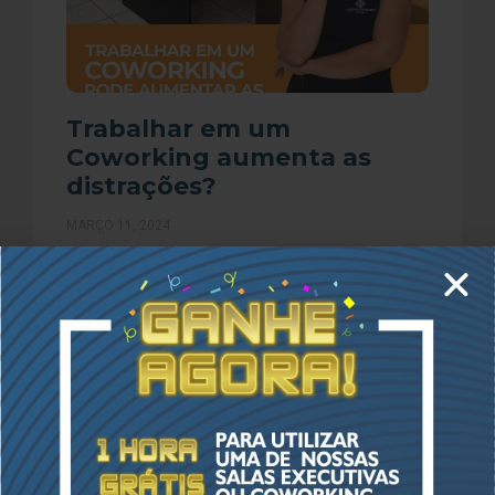
Trabalhar em um
Coworking aumenta as
distrações?
MARÇO 11, 2024
Você ainda acha que trabalhar em um Coworking
não é vantajoso e proporciona distrações? Muito
pelo contrário, você já imaginou que essa pode
ser a
LER MAIS »