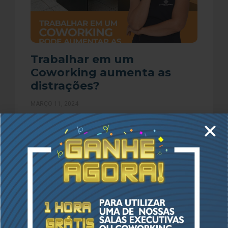
Trabalhar em um
Coworking aumenta as
distrações?
MARÇO 11, 2024
Você ainda acha que trabalhar em um Coworking
não é vantajoso e proporciona distrações? Muito
pelo contrário, você já imaginou que essa pode
ser a
LER MAIS »