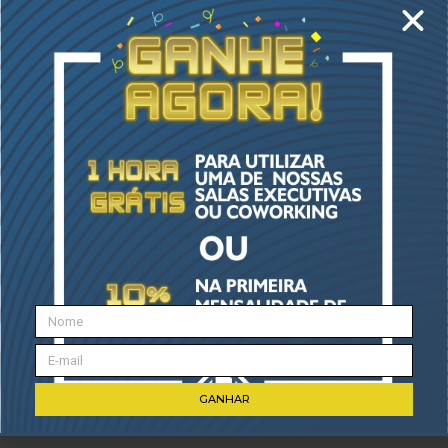
planejamento para lidar com crises e, também, ao
pouco investimento em inovação.
Esses são apenas alguns exemplos dos desafios do
empreendedor brasileiro, contudo, a lista é muito
mais longa! O que fica em questão é que tais
desafios podem ser driblados por ações
estratégicas de gestão.
Investir mais em planejamento, ampliar os recursos
cognitivos da empresa e estar sempre a postos
para se reinventar diante das crises são atitudes
que favorecem a sobrevivência de um negócio em
um contexto instável, mas também com muitas
brechas para
conquistar novos mercados
.
Fonte:
Blog Hábil Coworking
GANHAR