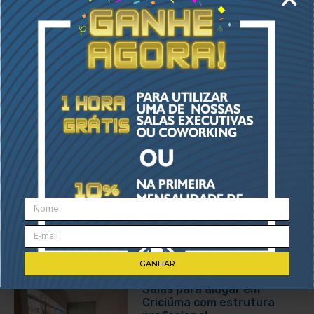
Como reduzir custos fixos
da empresa sem perder
qualidade
Junho 16, 2026
Endereço fiscal para
empresas: uma escolha
estratégica
Maio 18, 2026
GANHAR
Salas para alugar em
Criciúma com estrutura