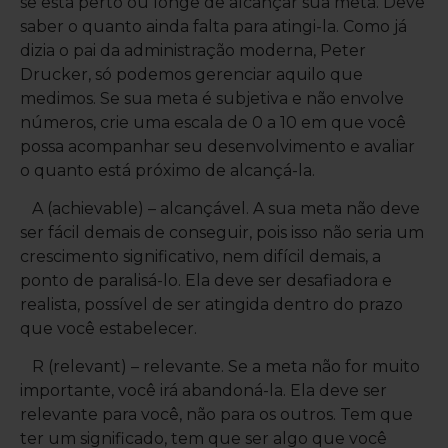
se está perto ou longe de alcançar sua meta. Deve
saber o quanto ainda falta para atingi-la. Como já
dizia o pai da administração moderna, Peter
Drucker, só podemos gerenciar aquilo que
medimos. Se sua meta é subjetiva e não envolve
números, crie uma escala de 0 a 10 em que você
possa acompanhar seu desenvolvimento e avaliar
o quanto está próximo de alcançá-la.
A (achievable) – alcançável. A sua meta não deve
ser fácil demais de conseguir, pois isso não seria um
crescimento significativo, nem difícil demais, a
ponto de paralisá-lo. Ela deve ser desafiadora e
realista, possível de ser atingida dentro do prazo
que você estabelecer.
R (relevant) – relevante. Se a meta não for muito
importante, você irá abandoná-la. Ela deve ser
relevante para você, não para os outros. Tem que
ter um significado, tem que ser algo que você