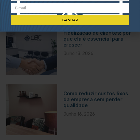
Posts Recentes
GANHAR
Fidelização de clientes: por
que ela é essencial para
crescer
Julho 13, 2026
Como reduzir custos fixos
da empresa sem perder
qualidade
Junho 16, 2026